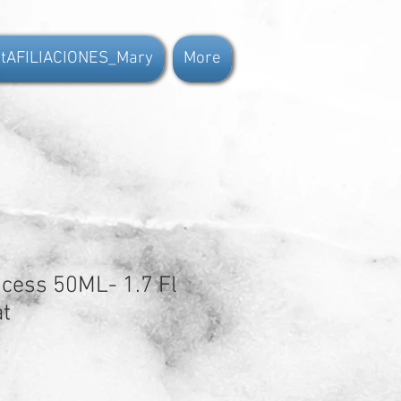
tAFILIACIONES_Mary
More
ncess 50ML- 1.7 Fl
t