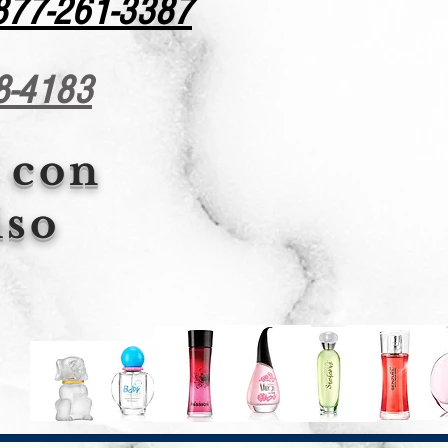
877-261-3387
8-4183
 con
so