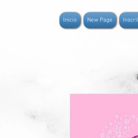
Inicio
New Page
Inscr