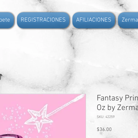
ibete
REGISTRACIONES
AFILIACIONES
Zerma
Fantasy Pri
Oz by Zerma
SKU: 42259
Price
$36.00