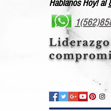
Hablanos Hoy! al
1(562)85
Liderazgo
compromi