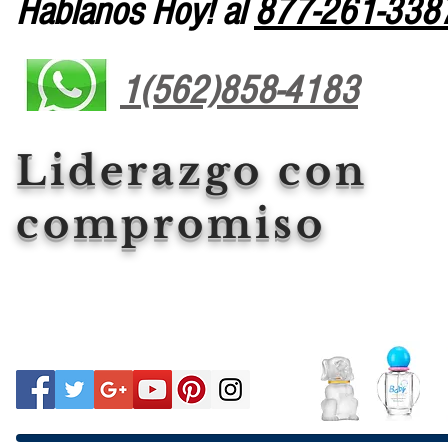
Hablanos Hoy! al
877-261-338
1(562)858-4183
Liderazgo con
compromiso