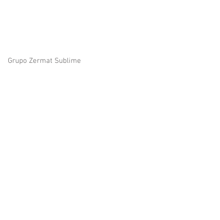
© 2023 by Zermat Sublime all right reserved
Grupo Zermat Sublime