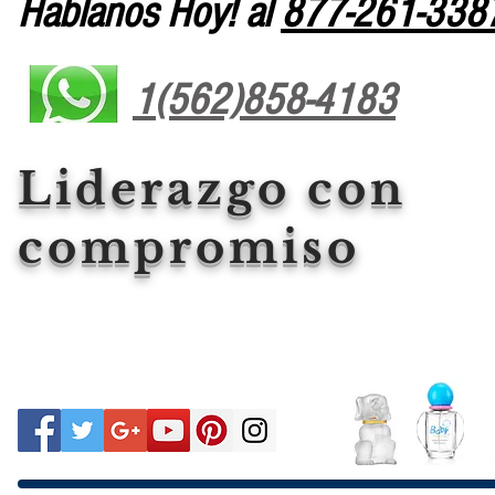
Hablanos Hoy! al
877-261-338
1(562)858-4183
Liderazgo con
compromiso